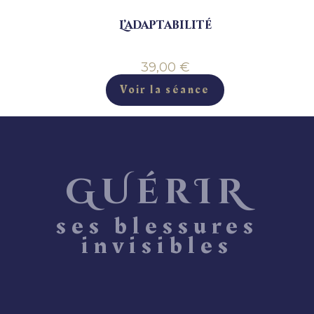
L’adaptabilité
39,00
€
Voir la séance
GUérIR
ses blessures
invisibles