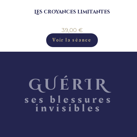
Les croyances limitantes
39,00
€
Voir la séance
GUérIR
ses blessures
invisibles