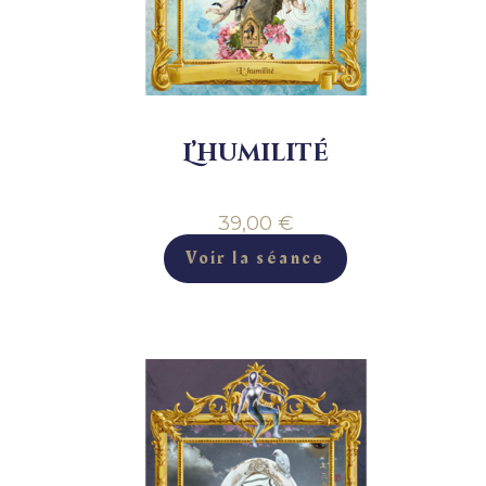
L’humilité
39,00
€
Voir la séance