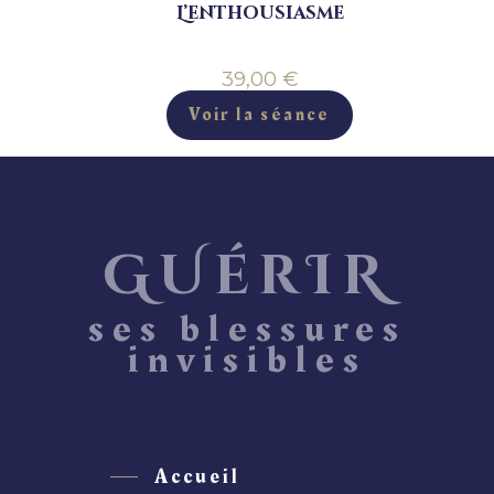
L’enthousiasme
39,00
€
Voir la séance
GUérIR
ses blessures
invisibles
Accueil