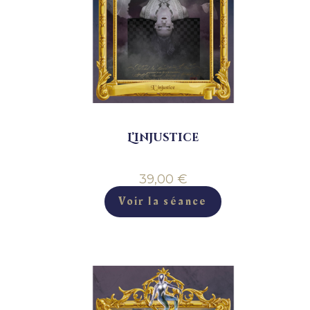
L’injustice
39,00
€
Voir la séance